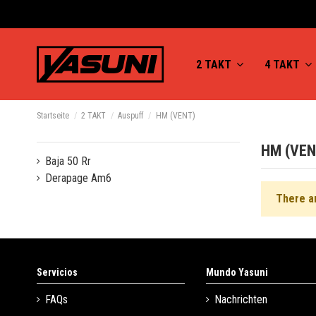
2 TAKT
4 TAKT
Startseite
2 TAKT
Auspuff
HM (VENT)
HM (VEN
Baja 50 Rr
Derapage Am6
There a
Servicios
Mundo Yasuni
FAQs
Nachrichten