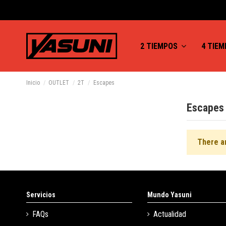
2 TIEMPOS
4 TIE
Inicio
OUTLET
2T
Escapes
Escapes
There a
Servicios
Mundo Yasuni
FAQs
Actualidad