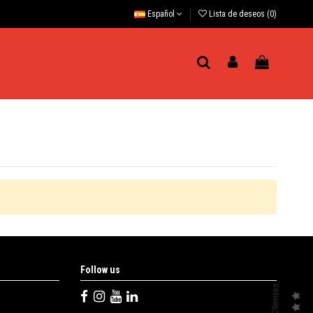
Español
Lista de deseos (
0
)
Follow us