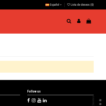
Español
Lista de deseos (
0
)
Follow us