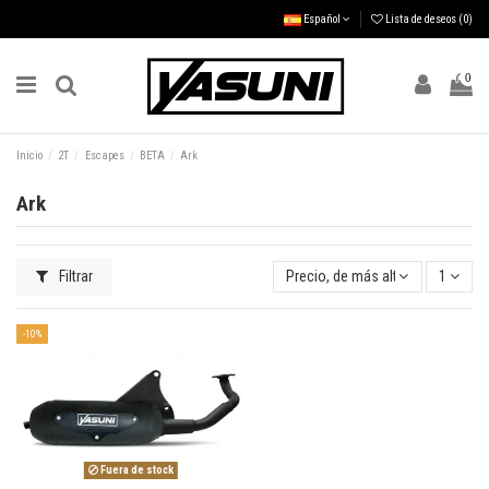
Español
Lista de deseos (
0
)
0
Inicio
2T
Escapes
BETA
Ark
Ark
Filtrar
Precio, de más alto a más bajo
1
-10%
Fuera de stock