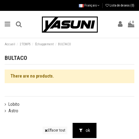
Français
Lista de deseos (
0
)
0
Accueil
2 TEMPS
Échappement
BULTACO
BULTACO
There are no products.
Lobito
Astro
ok
Effacer tout