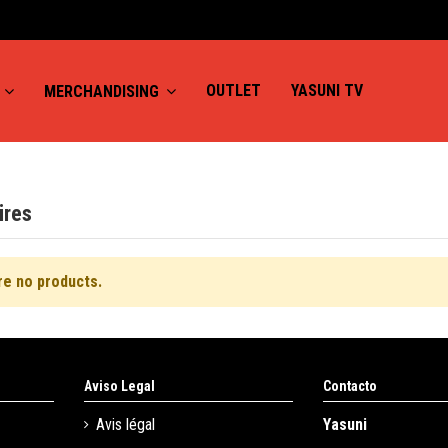
OUTLET
YASUNI TV
S
MERCHANDISING
ires
re no products.
Aviso Legal
Contacto
Avis légal
Yasuni