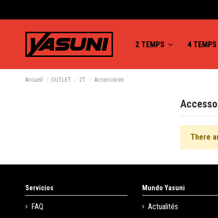
2 TEMPS
4 TEMP
Accueil
OUTLET
2T
Accessoires
Accesso
There a
Servicios
Mundo Yasuni
FAQ
Actualités