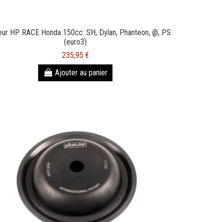
teur HP RACE Honda 150cc: SH, Dylan, Phanteon, @, PS
(euro3)
235,95 €
Ajouter au panier