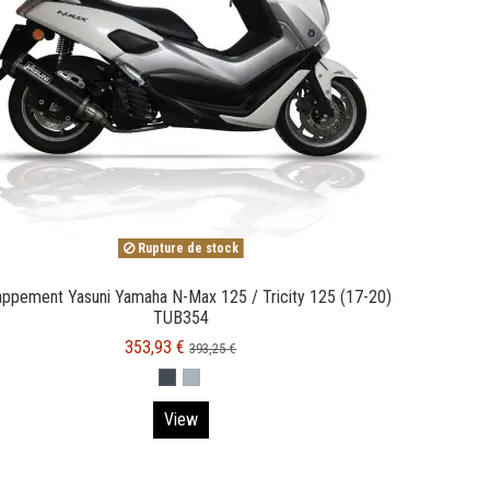
Rupture de stock
ppement Yasuni Yamaha N-Max 125 / Tricity 125 (17-20)
TUB354
353,93 €
393,25 €
BLACK CARBON
Inox
View