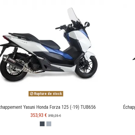
Rupture de stock
chappement Yasuni Honda Forza 125 (-19) TUB656
Échap
353,93 €
393,25 €
BLACK CARBON
Inox