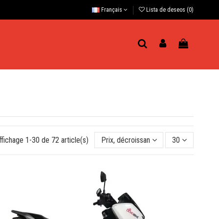
Français
Lista de deseos (
0
)
ffichage 1-30 de 72 article(s)
Prix, décroissant
30