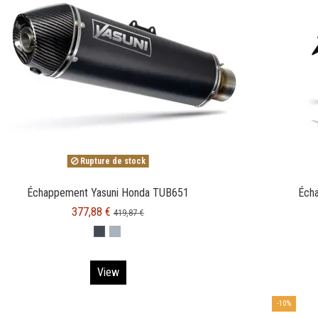
Rupture de stock
Échappement Yasuni Honda TUB651
Écha
377,88 €
419,87 €
BLACK CARBON
Inox
View
-10%