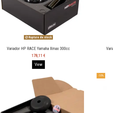
Rupture de stock
Variador HP RACE Yamaha Xmax 300cc
Vari
178,11 €
View
-10%