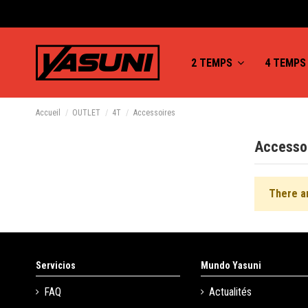
2 TEMPS
4 TEMP
Accueil
OUTLET
4T
Accessoires
Accesso
There a
Servicios
Mundo Yasuni
FAQ
Actualités