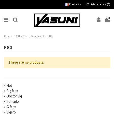
Français
Lista de deseos (
0
)
0
Accueil
2 TEMPS
Échappement
PGO
PGO
There are no products.
Hot
Big Max
Doctor Big
Tornado
G-Max
Ligero