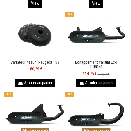
View
View
-10%
Variateur Yasuni Peugeot 103
Échappement Yasuni Eco
TUB060
180,29 €
114,75 €
127,50 €
Ajouter au panier
Ajouter au panier
-10%
-10%
Rupture de stock
Rupture de stock