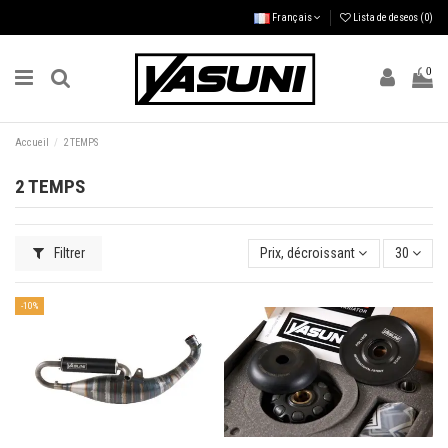
Français
Lista de deseos (
0
)
0
Accueil
2 TEMPS
2 TEMPS
Filtrer
Prix, décroissant
30
-10%