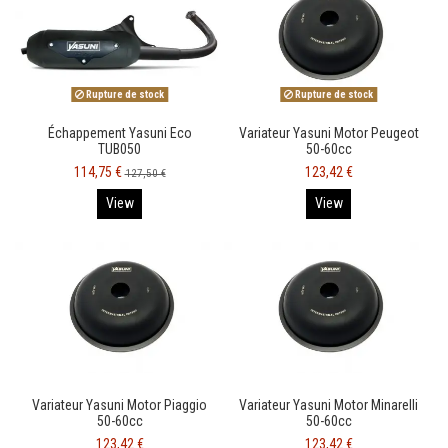
Rupture de stock
Rupture de stock
Échappement Yasuni Eco
Variateur Yasuni Motor Peugeot
TUB050
50-60cc
114,75 €
123,42 €
127,50 €
View
View
Variateur Yasuni Motor Piaggio
Variateur Yasuni Motor Minarelli
50-60cc
50-60cc
123,42 €
123,42 €